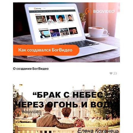
О создании БогВидео
23