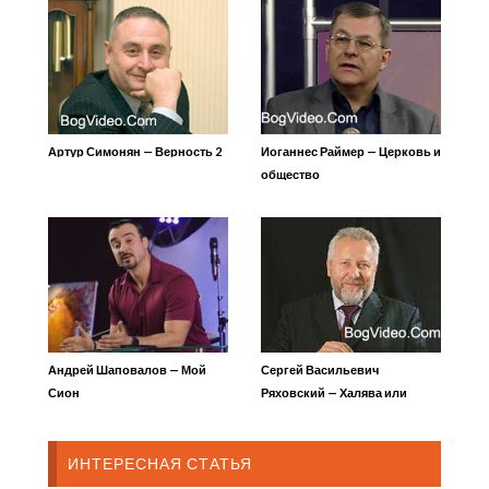
Артур Симонян — Верность 2
Иоганнес Раймер — Церковь и
общество
Андрей Шаповалов — Мой
Сергей Васильевич
Сион
Ряховский — Халява или
образец для подражания
ИНТЕРЕСНАЯ СТАТЬЯ