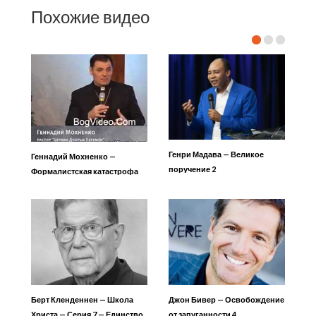
Похожие видео
Генри Мадава — Великое
Геннадий Мохненко —
поручение 2
Формалистская катастрофа
Берт Кленденнен — Школа
Джон Бивер — Освобождение
Христа — Серия 7 — Единство
от запуганности 4