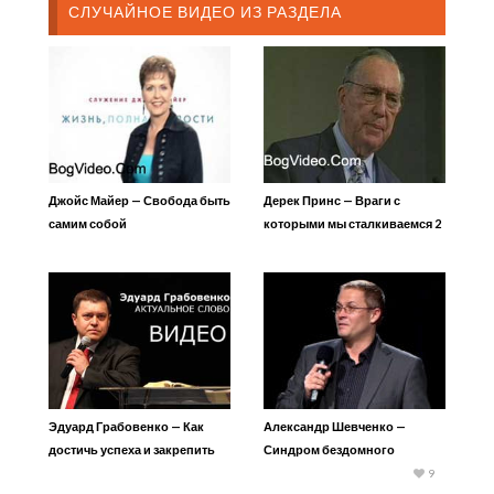
СЛУЧАЙНОЕ ВИДЕО ИЗ РАЗДЕЛА
Джойс Майер — Свобода быть
Дерек Принс — Враги с
самим собой
которыми мы сталкиваемся 2
— Природа волшебства
Эдуард Грабовенко — Как
Александр Шевченко —
достичь успеха и закрепить
Синдром бездомного
его 1
христианина
9