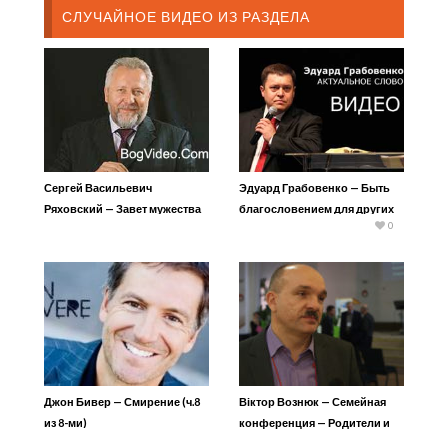
СЛУЧАЙНОЕ ВИДЕО ИЗ РАЗДЕЛА
Сергей Васильевич
Эдуард Грабовенко — Быть
Ряховский — Завет мужества
благословением для других
0
Джон Бивер — Смирение (ч.8
Віктор Вознюк — Семейная
из 8-ми)
конференция — Родители и
дети