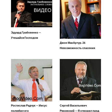
Эдуард Грабовенко —
Утешайся Господом
Джон МакАртур. 26
Невозможность спасения
часть 1
Ростислав Радчук — Иисус
Сергей Васильевич
полюбил его
Ряховский — Я отворил пред