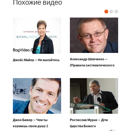
Похожие видео
Александр Шевченко —
Джойс Майер — Не жалуйтесь
(Правила систематического
освящения 4). В чём
опасность компромисса?
Джон Бивер — Чем ты
Ростислав Мурах — Діти
кормишь свою душу 2
Царства Божого
2