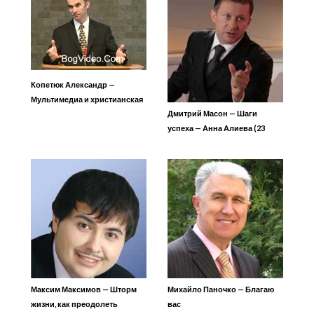
Копетюк Александр —
Мультимедиа и христианская
Дмитрий Масон — Шаги
семья
успеха — Анна Алиева (23
выпуск)
Максим Максимов — Шторм
Михайло Паночко — Благаю
жизни, как преодолеть
вас