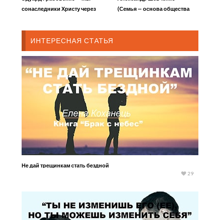
сонаследники Христу через
(Семья — основа общества
завет
11). Устройство — венец
послушания
ИНТЕРЕСНАЯ СТАТЬЯ
Не дай трещинкам стать бездной
29