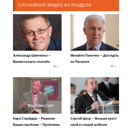
СЛУЧАЙНОЕ ВИДЕО ИЗ РАЗДЕЛА
Александр Шевченко —
Михайло Паночко — Дослідіть
Время сказать спасибо
но Писання
8
1
Карл Стрейдер — Решение
Сергей Цвор — Возьми крест
Ваших проблем — Проблемы
свой и следуй за Мною
в семье