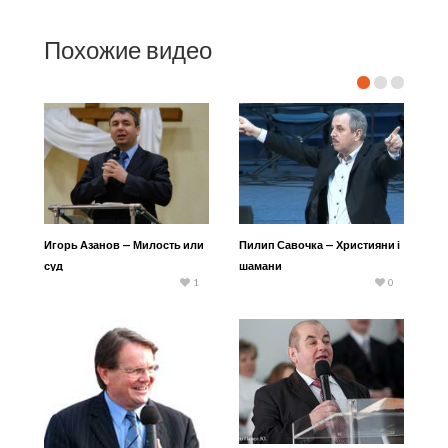
Похожие видео
Игорь Азанов — Милость или
Пилип Савочка — Християни і
суд
шамани
1
0