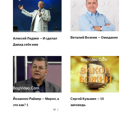
Виталий Вознюк — Ожидание
Алексей Ледяев — И сделал
Давид себе имя
Йоханнес Раймер — Мирно, а
Сергей Кузьмин — 10
это как? 1
заповедь
2