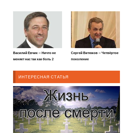
15
Василий Евчик — Ничто не
Сергей Витюков — Четвёртое
меняет нас так как боль 2
поколение
ИНТЕРЕСНАЯ СТАТЬЯ