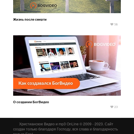
Жизнь после смерти
58
О создании БогВидео
23
Христианское Видео и mp3 OnLine © 2009 - 2023. Сайт
создан только благодаря Господу, вся слава и благодарность
только Ему!