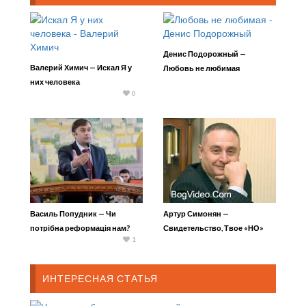
Денис Подорожный —
Валерий Химич — Искал Я у
Любовь не любимая
них человека
0
Василь Попудник — Чи
Артур Симонян —
потрібна реформація нам?
Свидетельство, Твое «НО»
1
ИНТЕРЕСНАЯ СТАТЬЯ