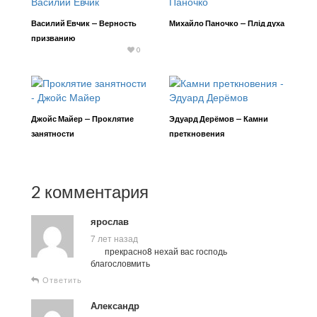
Василий Евчик — Верность
Михайло Паночко — Плід духа
призванию
0
Джойс Майер — Проклятие
Эдуард Дерёмов — Камни
занятности
преткновения
2 комментария
ярослав
7 лет назад
прекрасно8 нехай вас господь
благословмить
Ответить
Александр