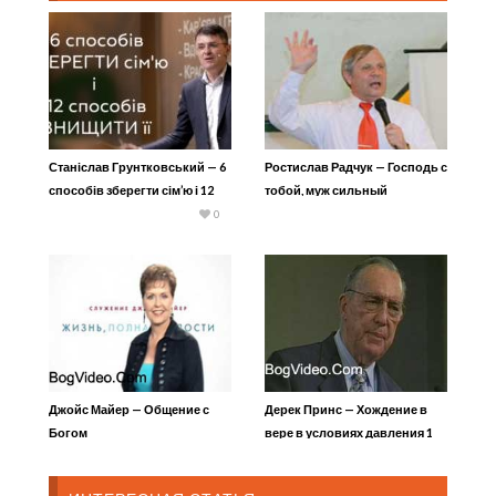
Станіслав Грунтковський — 6
Ростислав Радчук — Господь с
способів зберегти сім’ю і 12
тобой, муж сильный
способів знищити її
0
Джойс Майер — Общение с
Дерек Принс — Хождение в
Богом
вере в условиях давления 1