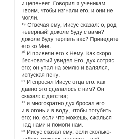
и цепенеет. Говорил я ученикам
Твоим, чтобы изгнали его, и они не
могли.
¹⁹ Отвечая ему, Иисус сказал: о, род
неверный! доколе буду с вами?
доколе буду терпеть вас? Приведите
его ко Мне.
²⁰ И привели его к Нему. Как скоро
бесноватый увидел Его, дух сотряс
его; он упал на землю и валялся,
испуская пену.
²¹ И спросил Иисус отца его: как
давно это сделалось с ним? Он
сказал: с детства;
²² и многократно дух бросал его
и в огонь и в воду, чтобы погубить
его; но, если что можешь, сжалься
над нами и помоги нам.
²³ Иисус сказал ему: если сколько‐
нибудь можешь веровать, всё