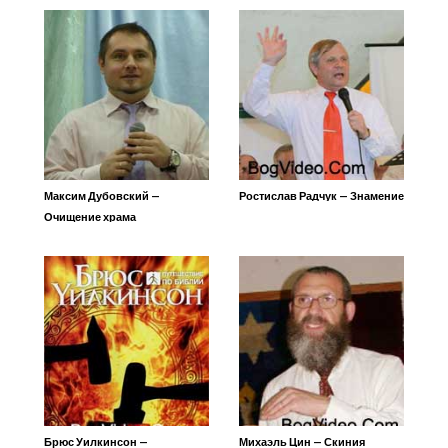
Максим Дубовский —
Ростислав Радчук — Знамение
Очищение храма
Брюс Уилкинсон —
Михаэль Цин — Скиния