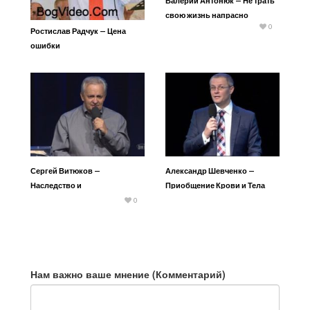
Валерий Антонюк — Не трать
свою жизнь напрасно
0
Ростислав Радчук — Цена
ошибки
Сергей Витюков —
Александр Шевченко —
Наследство и
Приобщение Крови и Тела
наследственность 2
0
Нам важно ваше мнение (Комментарий)