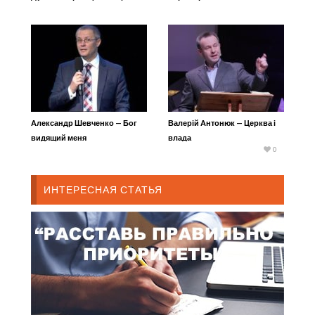
Александр Шевченко — Бог
Валерій Антонюк — Церква і
видящий меня
влада
0
ИНТЕРЕСНАЯ СТАТЬЯ