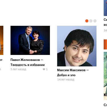
С
в
Н
16
ет
Павел Желноваков —
Твердость в избрании
5
5 лет назад
1
Максим Максимов —
Добро и зло
14 лет назад
Сл