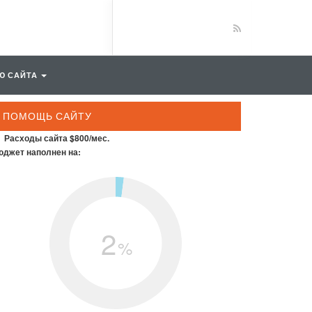
Ю САЙТА
ПОМОЩЬ САЙТУ
Расходы сайта $800/мес.
джет наполнен на:
2
%