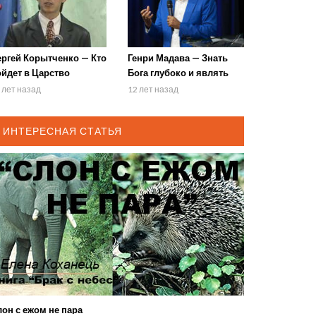
ергей Корытченко — Кто
Генри Мадава — Знать
ойдет в Царство
Бога глубоко и являть
ебесное
Его царство
 лет назад
12 лет назад
ИНТЕРЕСНАЯ СТАТЬЯ
он с ежом не пара