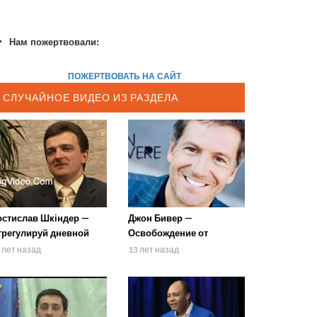
Нам пожертвовали:
ПОЖЕРТВОВАТЬ НА САЙТ
СЛУЧАЙНОЕ ВИДЕО ИЗ РАЗДЕЛА
остислав Шкіндер —
Джон Бивер —
трегулируй дневной
Освобождение от
аспорядок
запуганности 1
 лет назад
13 лет назад