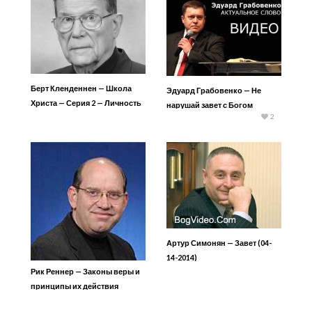
Берт Кленденнен — Школа
Эдуард Грабовенко — Не
Христа — Серия 2 — Личность
нарушай завет с Богом
2
Иисуса 4
Артур Симонян — Завет (04-
14-2014)
Рик Реннер — Законы веры и
принципы их действия