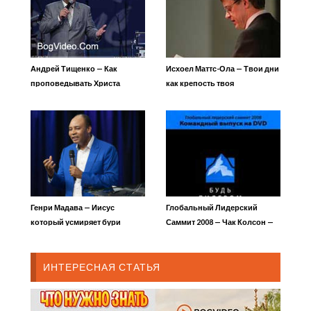
Андрей Тищенко — Как
Исхоел Маттс-Ола — Твои дни
проповедывать Христа
как крепость твоя
Генри Мадава — Иисус
Глобальный Лидерский
который усмиряет бури
Саммит 2008 — Чак Колсон —
Защищая веру
ИНТЕРЕСНАЯ СТАТЬЯ