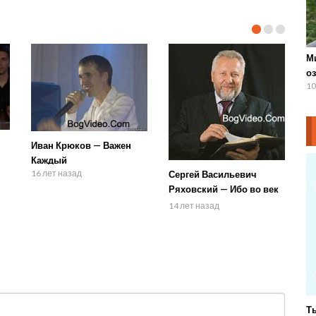
М
оз
10
Иван Крюков — Важен
я
Каждый
16 лет назад
Сергей Васильевич
Ряховский — Ибо во век
милость его
14 лет назад
Ты