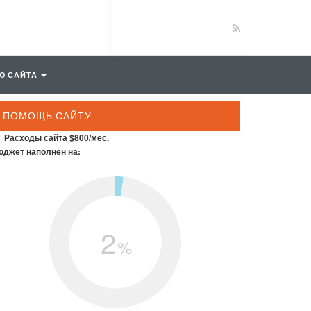
Ю САЙТА
ПОМОЩЬ САЙТУ
Расходы сайта $800/мес.
джет наполнен на:
2
%