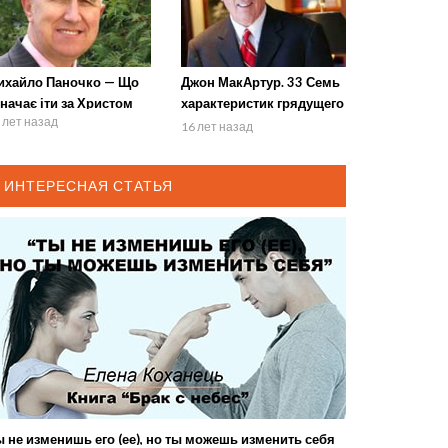
ихайло Паночко — Що
Джон МакАртур. 33 Семь
начає іти за Христом
характеристик грядущего
 лет назад
Царя 1 часть
16 лет назад
ИНТЕРЕСНАЯ СТАТЬЯ
 не изменишь его (ее), но ты можешь изменить себя