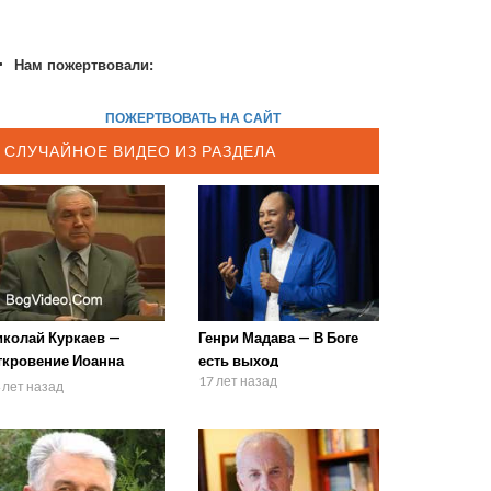
Нам пожертвовали:
ПОЖЕРТВОВАТЬ НА САЙТ
СЛУЧАЙНОЕ ВИДЕО ИЗ РАЗДЕЛА
иколай Куркаев —
Генри Мадава — В Боге
ткровение Иоанна
есть выход
17 лет назад
азбор Слова) 7-2
 лет назад