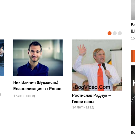
Б
Ш
—
15
Ник Вайчич (Вуджисик)
Евангелизация в г Ровно
2
Украина 2008г
Ростислав Радчук —
16 лет назад
Герои веры
14 лет назад
К