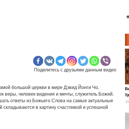
Поделитесь с друзьями данным видео
самой большой церкви в мире Дэвид Йонги Чо,
В
ек веры, человек видения и мечты, служитель Божий.
У
шать ответы из Божьего Слова на самые актуальные
в 
15
й складываются в картину счастливой и успешной