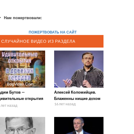
Нам пожертвовали:
ПОЖЕРТВОВАТЬ НА САЙТ
СЛУЧАЙНОЕ ВИДЕО ИЗ РАЗДЕЛА
адим Бутов —
Алексей Коломийцев.
дивительные открытия
Блаженны нищие духом
16 лет назад
древних городах 3
 лет назад