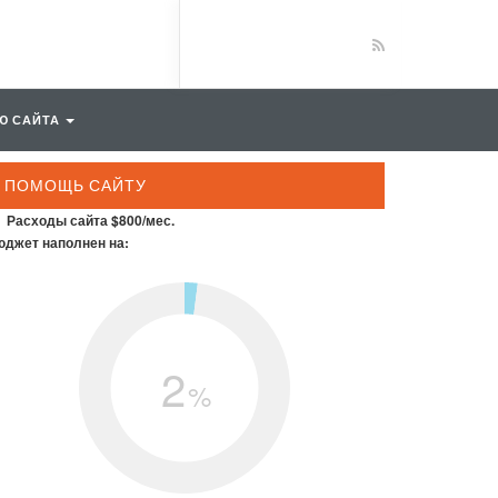
Ю САЙТА
ПОМОЩЬ САЙТУ
Расходы сайта $800/мес.
джет наполнен на:
2
%