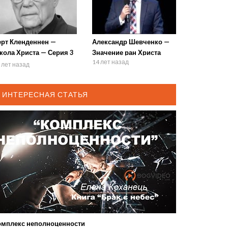
ерт Кленденнен —
Александр Шевченко —
кола Христа — Серия 3
Значение ран Христа
14 лет назад
 Кровь 2
 лет назад
ИНТЕРЕСНАЯ СТАТЬЯ
омплекс неполноценности