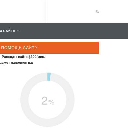
Ю САЙТА
ПОМОЩЬ САЙТУ
Расходы сайта $800/мес.
джет наполнен на:
2
%