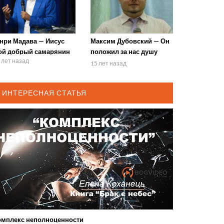
енри Мадава — Иисус
Максим Дубовский — Он
ой добрый самарянин
положил за нас душу
 лет назад
Свою
15 лет назад
ИНТЕРЕСНАЯ СТАТЬЯ
омплекс неполноценности