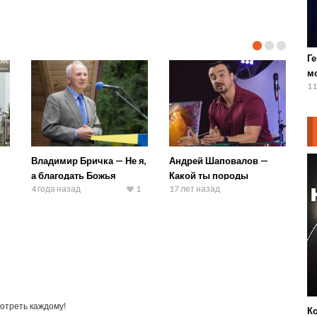
Г
м
11
—
Владимир Бричка — Не я,
Андрей Шаповалов —
а благодать Божья
Какой ты породы
4 года назад
1
17 лет назад
отреть каждому!
К