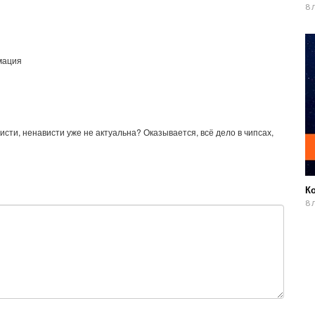
8 
мация
висти, ненависти уже не актуальна? Оказывается, всё дело в чипсах,
К
8 