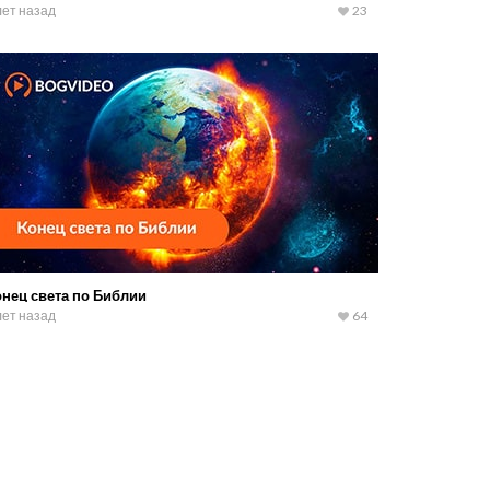
лет назад
23
онец света по Библии
лет назад
64