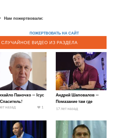
Нам пожертвовали:
ПОЖЕРТВОВАТЬ НА САЙТ
СЛУЧАЙНОЕ ВИДЕО ИЗ РАЗДЕЛА
ихайло Паночко — Ісус
Андрей Шаповалов —
 Спаситель!
Помазание там где
лет назад
1
призвание
17 лет назад