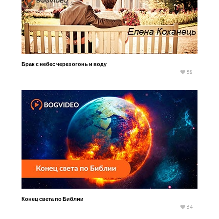
Брак с небес через огонь и воду
58
Конец света по Библии
64