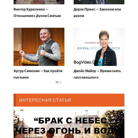
Виктор Куриленко —
Дерек Принс — Законом или
Отношения с Духом Святым
духом
Артур Симонян — Как пройти
Джойс Майер — Время снять
пустыню
груз прошлого
6
ИНТЕРЕСНАЯ СТАТЬЯ