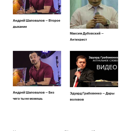
Андрей Шаповалов — Второе
дыхание
Максим Дубовский —
Антихрист
Андрей Шаповалов — Без
Эдуард Грабовенко — Дары
чего ты не можешь
волхвов
существовать