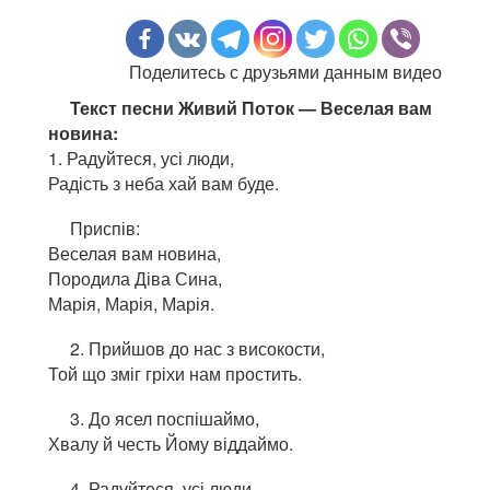
Поделитесь с друзьями данным видео
Текст песни Живий Поток — Веселая вам
новина:
1. Радуйтеся, усі люди,
Радість з неба хай вам буде.
Приспів:
Веселая вам новина,
Породила Діва Сина,
Марія, Марія, Марія.
2. Прийшов до нас з високости,
Той що зміг гріхи нам простить.
3. До ясел поспішаймо,
Хвалу й честь Йому віддаймо.
4. Радуйтеся, усі люди,