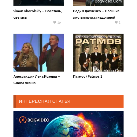
Simon Khorolskiy — Восстань,
Вадим Дахненко — Осенние
светись
листья кружат надо мной
16
1
Александр и Лена Исаевы —
Патмос / Patmos 1
Снова песню
ИНТЕРЕСНАЯ СТАТЬЯ