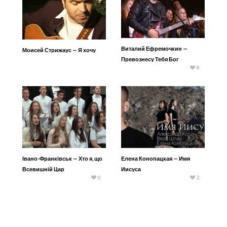
Виталий Ефремочкин —
Моисей Стрижаус — Я хочу
Превознесу Тебя Бог
8
Івано-Франківськ — Хто я, що
Елена Конопацкая — Имя
Всевишній Цар
Иисуса
0
2