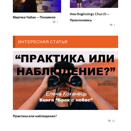
New Beginnings Church —
Марічка Чабан — Покаяння
Преклоняюсь
1
1
ИНТЕРЕСНАЯ СТАТЬЯ
Практика или наблюдение?
20