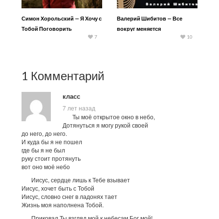
Симон Хорольский — Я Хочу с
Валерий Шибитов — Все
Тобой Поговорить
вокруг меняется
7
10
1 Комментарий
класс
7 лет назад
Ты моё открытое окно в небо,
Дотянуться я могу рукой своей
до него, до него.
И куда бы я не пошел
где бы я не был
руку стоит протянуть
вот оно моё небо
Иисус, сердце лишь к Тебе взывает
Иисус, хочет быть с Тобой
Иисус, словно снег в ладонях тает
Жизнь моя наполнена Тобой.
Приковал Ты взгляд мой к небесам Бог мой!