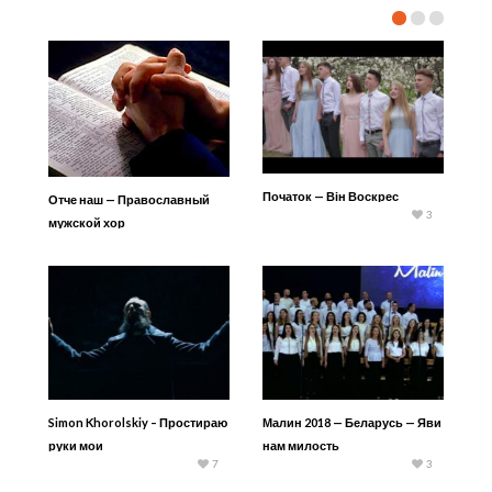
Початок — Він Воскрес
Отче наш — Православный
3
мужской хор
Simon Khorolskiy – Простираю
Малин 2018 — Беларусь — Яви
руки мои
нам милость
7
3