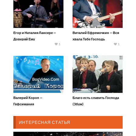
Егор и Наталия Лансере —
Виталий Ефремочкин — Вся
Доверяй Ему
хвала Тебе Господь
1
1
Валерий Короп —
Благо есть славить Господа
Гефсимания
(Збуж)
ИНТЕРЕСНАЯ СТАТЬЯ