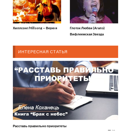
Хиллсонг/Hillsong — Верю я
Глоток Любви (Агапэ)
Вифлеемская Звезда
ИНТЕРЕСНАЯ СТАТЬЯ
Расставь правильно приоритеты
25