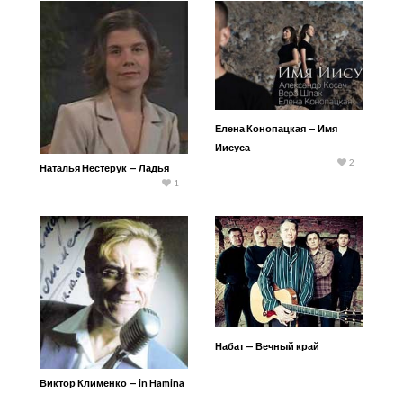
Елена Конопацкая — Имя
Иисуса
2
Наталья Нестерук — Ладья
1
Набат — Вечный край
Виктор Клименко — in Hamina