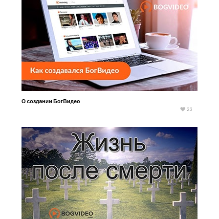
О создании БогВидео
23