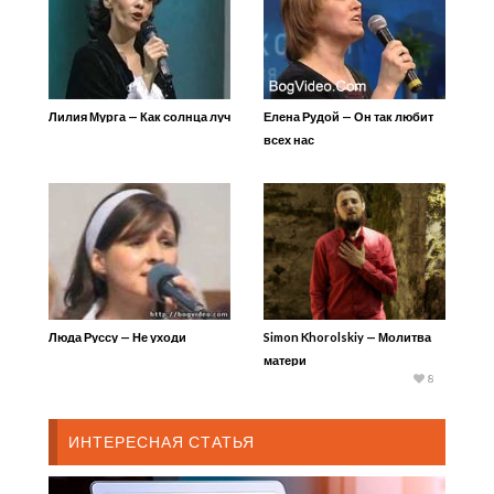
Лилия Мурга — Как солнца луч
Елена Рудой — Он так любит
всех нас
Люда Руссу — Не уходи
Simon Khorolskiy — Молитва
матери
8
ИНТЕРЕСНАЯ СТАТЬЯ