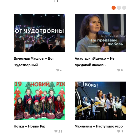
Вячеслав Маслов — Бог
Анастасия Яценко — Не
Чудотворный
предавай любовь
6
8
Нотки — Новий Рік
Маханаим — Наступило утро
21
9