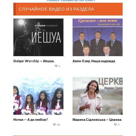
СЛУЧАЙНОЕ ВИДЕО ИЗ РАЗДЕЛА
Steiger Worship — Иешуа
Авен-Єзер. Наша надежда
6
Нотки — А де любов?
Марина Сідловська — Церква
46
2