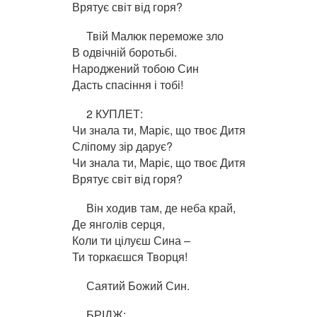
Врятує світ від горя?
Твій Малюк переможе зло
В одвічній боротьбі.
Народжений тобою Син
Дасть спасіння і тобі!
2 КУПЛЕТ:
Чи знала ти, Маріє, що твоє Дитя
Сліпому зір дарує?
Чи знала ти, Маріє, що твоє Дитя
Врятує світ від горя?
Він ходив там, де неба край,
Де янголів серця,
Коли ти цілуєш Сина –
Ти торкаєшся Творця!
Саятий Божий Син.
БРІДЖ: