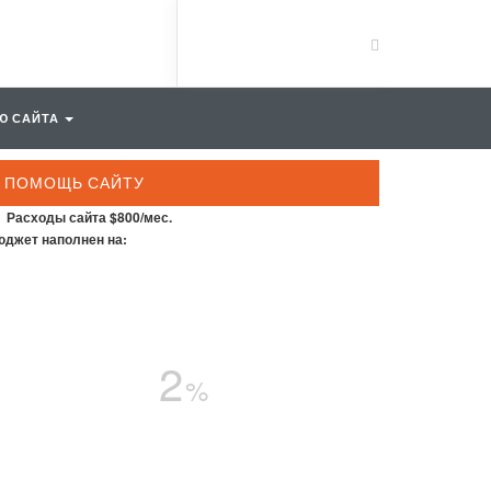
Ю САЙТА
ПОМОЩЬ САЙТУ
Расходы сайта $800/мес.
джет наполнен на:
2
%