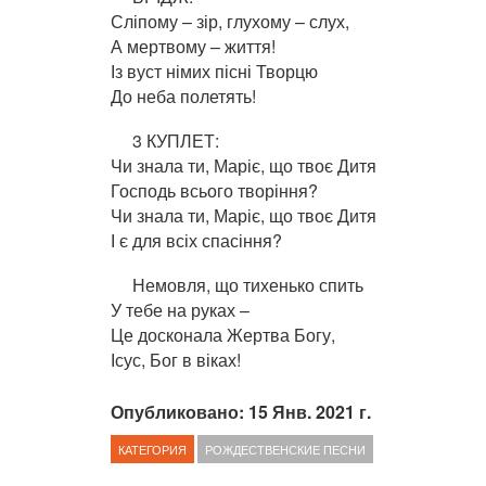
Сліпому – зір, глухому – слух,
А мертвому – життя!
Із вуст німих пісні Творцю
До неба полетять!
3 КУПЛЕТ:
Чи знала ти, Маріє, що твоє Дитя
Господь всього творіння?
Чи знала ти, Маріє, що твоє Дитя
І є для всіх спасіння?
Немовля, що тихенько спить
У тебе на руках –
Це досконала Жертва Богу,
Ісус, Бог в віках!
Опубликовано: 15 Янв. 2021 г.
КАТЕГОРИЯ
РОЖДЕСТВЕНСКИЕ ПЕСНИ