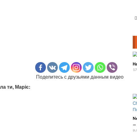
Н
17
Поделитесь с друзьями данным видео
а ти, Маріє:
N
—
9 