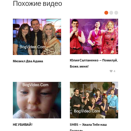
Похожие видео
Юлия Салтаненко — Помилуй,
Мюзикл Два Адама
Боже, меня!
4
НЕ УБИВАЙ!
SMBS — Хвала Тебе наш
Господь