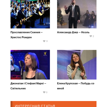
Прославление Скиния —
Александр Дзер — Ноэль
2
Христос Рожден
9
Джонатан і Стефані Маркі —
Елена Крупская — Побудь со
Світильник
мной
0
ИНТЕРЕСНАЯ СТАТЬЯ