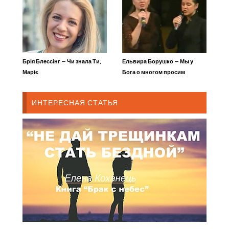
Брія Блессінг — Чи знала Ти,
Ельвира Борушко — Мы у
Маріє
Бога о многом просим
ИНТЕРЕСНАЯ СТАТЬЯ