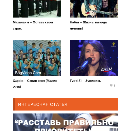
Маханаим — Оставь свой
Набат — Жизнь, ты куда
страх
летишь?
Харків — Столп огня (Малин
Гурт IZI — Зупинись
1
2010)
ИНТЕРЕСНАЯ СТАТЬЯ