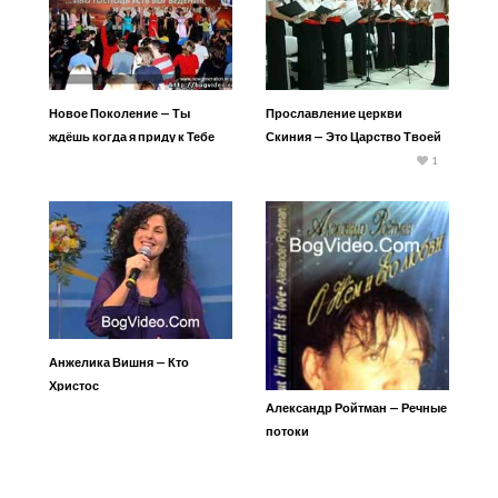
Новое Поколение — Ты
Прославление церкви
ждёшь когда я приду к Тебе
Скиния — Это Царство Твоей
славы
1
Анжелика Вишня — Кто
Христос
Александр Ройтман — Речные
потоки