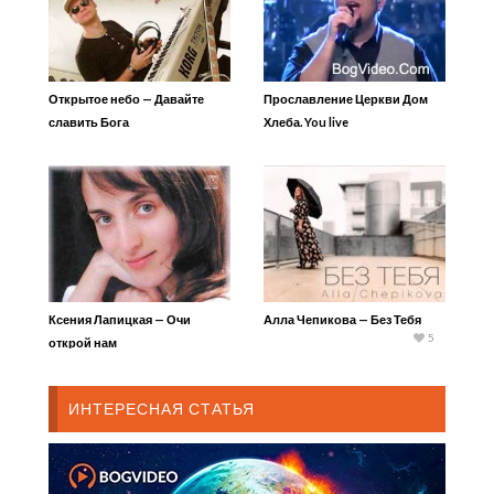
Открытое небо — Давайте
Прославление Церкви Дом
славить Бога
Хлеба. You live
Ксения Лапицкая — Очи
Алла Чепикова — Без Тебя
5
открой нам
ИНТЕРЕСНАЯ СТАТЬЯ