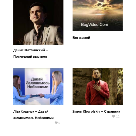
Бог живой
Денис Жатвинский —
Последний выстрел
Ліза Кравчук — Давай
Simon Khorolskiy — Странник
11
залишимось Небесними
8