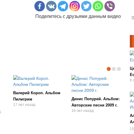
Поделитесь с друзьями данным видео
Ц
Ес
6 
Валерий Короп. Альбом
Денис Попурей. Альбом:
Пилигрим
17 лет назад
Авторские песни 2009 г.
16 лет назад
5
А
А
И
15