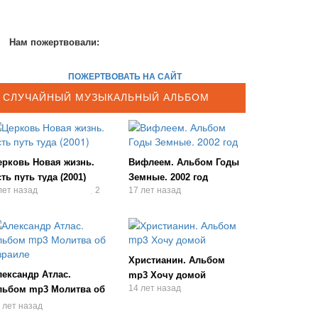
Нам пожертвовали:
ПОЖЕРТВОВАТЬ НА САЙТ
СЛУЧАЙНЫЙ МУЗЫКАЛЬНЫЙ АЛЬБОМ
ерковь Новая жизнь.
Вифлеем. Альбом Годы
ть путь туда (2001)
Земные. 2002 год
лет назад
2
17 лет назад
Христианин. Альбом
лександр Атлас.
mp3 Хочу домой
14 лет назад
льбом mp3 Молитва об
зраиле
 лет назад