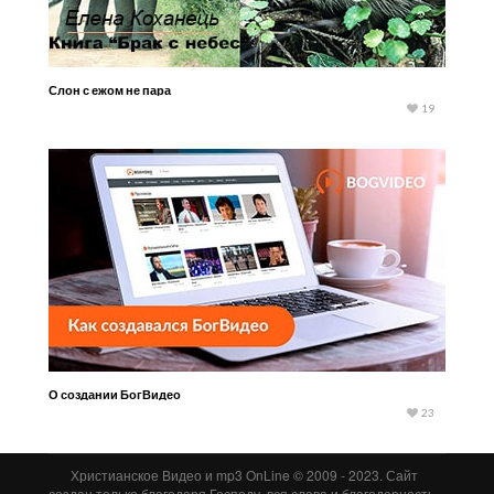
Слон с ежом не пара
19
О создании БогВидео
23
Христианское Видео и mp3 OnLine © 2009 - 2023. Сайт
создан только благодаря Господу, вся слава и благодарность