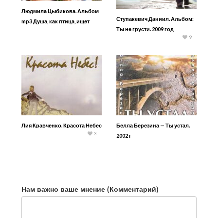
Людмила Цыбикова. Альбом
Ступакевич Даниил. Альбом:
mp3 Душа, как птица, ищет
Ты не грусти. 2009 год
хлеба
9
Лия Кравченко. Красота Небес
Белла Березина — Ты устал.
3
2002 г
Нам важно ваше мнение (Комментарий)