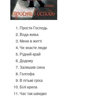
Прости Господь
Вода жива
Мене в житті
Чи знаєте люди
Рідний край
Додому
Залишив сина
Голгофа
В пітьмі гріха
Білі крила
Час так швидко