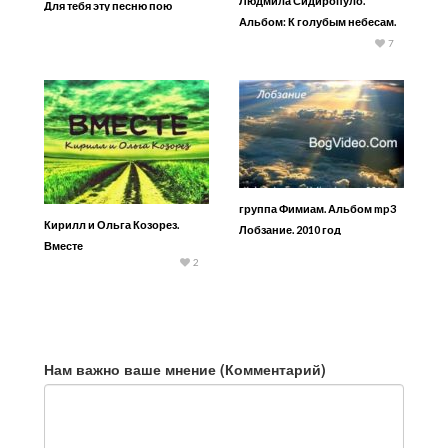
Людмила Сидиропуло.
Для тебя эту песню пою
Альбом: К голубым небесам.
2011 год
7
группа Фимиам. Альбом mp3
Кирилл и Ольга Козорез.
Лобзание. 2010 год
Вместе
2
Нам важно ваше мнение (Комментарий)