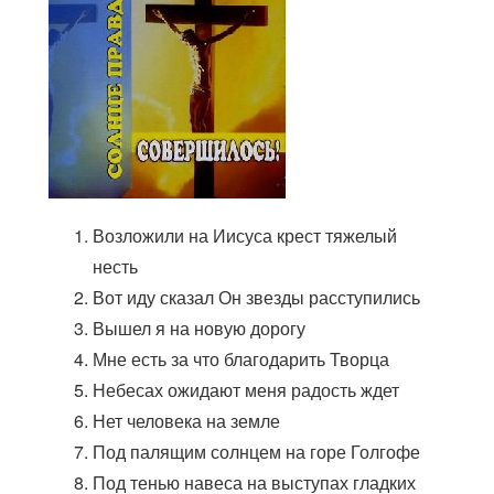
13. Я хочу с тобою быть
14. Мой дом на небе за облаками
Возложили на Иисуса крест тяжелый
несть
Вот иду сказал Он звезды расступились
Вышел я на новую дорогу
Мне есть за что благодарить Творца
Небесах ожидают меня радость ждет
Нет человека на земле
Под палящим солнцем на горе Голгофе
Под тенью навеса на выступах гладких