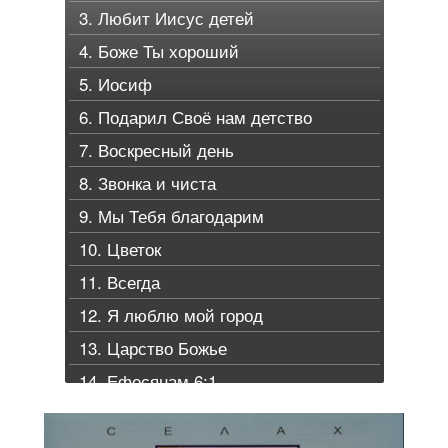
3. Любит Иисус детей
4. Боже Ты хороший
5. Иосиф
6. Подарил Своё нам детство
7. Воскресный день
8. Звонка и чиста
9. Мы Тебя благодарим
10. Цветок
11. Всегда
12. Я люблю мой город
13. Царство Божье
14. Ефесянам 6:1
15. Свят Господь
16. Колыбельная