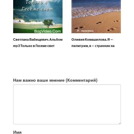
Светлана Вабищевич. Альбом
Оливия Комашилова. Я —
mp3 Только в Гесеме свет
пилигpим, я — cтpaнник нa
зeмлe
Нам важно ваше мнение (Комментарий)
Имя