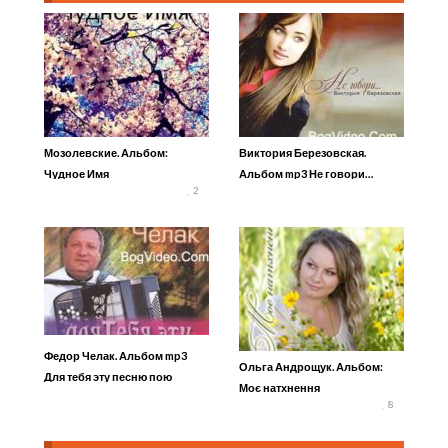
Мозолевские. Альбом:
Виктория Березовская.
Чудное Имя
Альбом mp3 Не говори…
2
Федор Челак. Альбом mp3
Ольга Андрощук. Альбом:
Для тебя эту песню пою
Моє натхнення
8