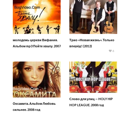
молодежь церкви Вифания.
Трио «Новая жизнь». Только
Альбом mp3 Пойте хвалу. 2007
вперёд! (2012)
6
год.
Слово для улиц — HOLY HIP
Оксамита. Альбом Любовь
HOP LEAGUE. 2008 год
сильнее. 2008 год