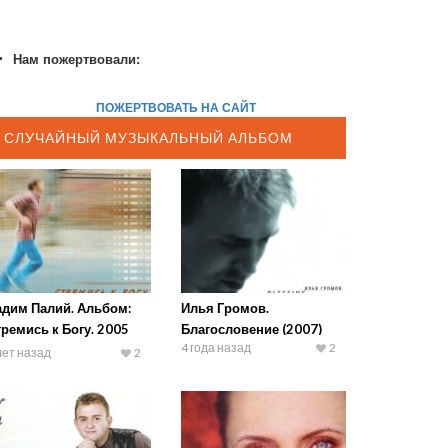
Нам пожертвовали:
ПОЖЕРТВОВАТЬ НА САЙТ
СЛУЧАЙНЫЙ МУЗЫКАЛЬНЫЙ АЛЬБОМ
адим Палий. Альбом:
Илья Громов.
ремись к Богу. 2005
Благословение (2007)
4 года назад
2
д
лет назад
2