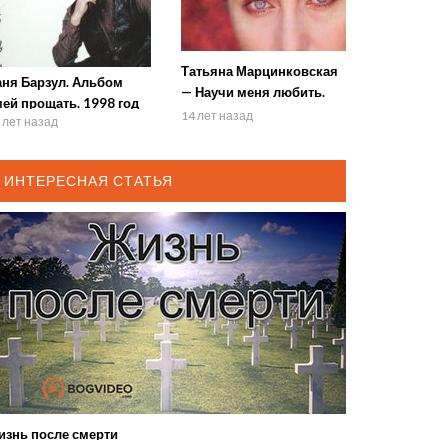
Татьяна Марцинковская
аня Барзул. Альбом
— Научи меня любить.
ей прощать. 1998 год
2002 год
14 лет назад
 лет назад
ИНТЕРЕСНАЯ СТАТЬЯ
изнь после смерти