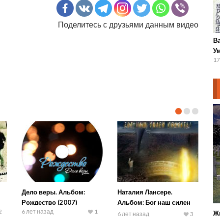
Поделитесь с друзьями данным видео
В
Ум
17
Дело веры. Альбом:
Наталия Лансере.
Рождество (2007)
Альбом: Бог наш силен
2
6 лет назад
1
спасать (2009)
Ж
6 лет назад
3