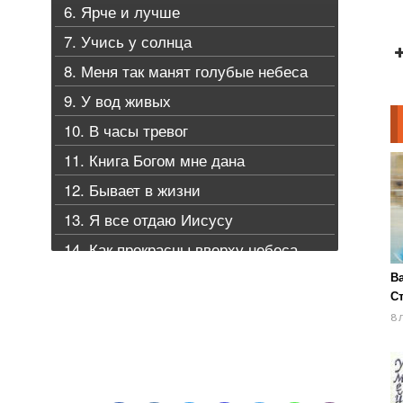
6. Ярче и лучше
7. Учись у солнца
8. Меня так манят голубые небеса
9. У вод живых
10. В часы тревог
11. Книга Богом мне дана
12. Бывает в жизни
13. Я все отдаю Иисусу
14. Как прекрасны вверху небеса
В
Ст
го
8 