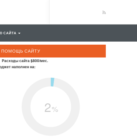
Ю САЙТА
ПОМОЩЬ САЙТУ
Расходы сайта $800/мес.
джет наполнен на:
2
%