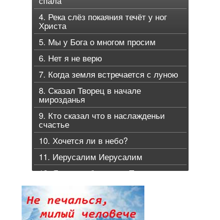
спала
4. Река слёз покаяния течёт у ног
Христа
5. Мы у Бога о многом просим
6. Нет я не верю
7. Когда земля встречается с луною
8. Сказал Творец в начале
мирозданья
9. Кто сказал что в наслажденьи
счастье
10. Хочется ли в небо?
11. Иерусалим Иерусалим
12. Я хотела б воспеть Твои руки
13. Ты мне близок словно берег
морю