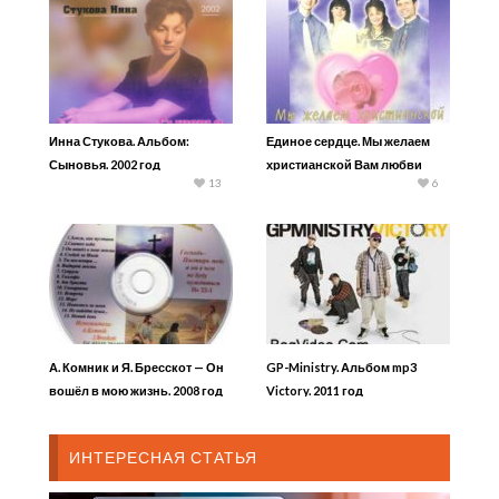
Инна Стукова. Альбом:
Единое сердце. Мы желаем
Сыновья. 2002 год
христианской Вам любви
13
6
А. Комник и Я. Бресскот — Он
GP-Ministry. Альбом mp3
вошёл в мою жизнь. 2008 год
Victory. 2011 год
ИНТЕРЕСНАЯ СТАТЬЯ