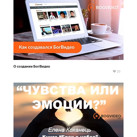
О создании БогВидео
23