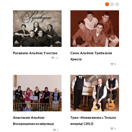
Русавуки. Альбом: У костра
Сион. Альбом: Треба всім
11
Христа
8
Анастасия. Альбом:
Трио «Новая жизнь». Только
Воскрешение из мёртвых
вперёд! (2012)
6
(2009)
2