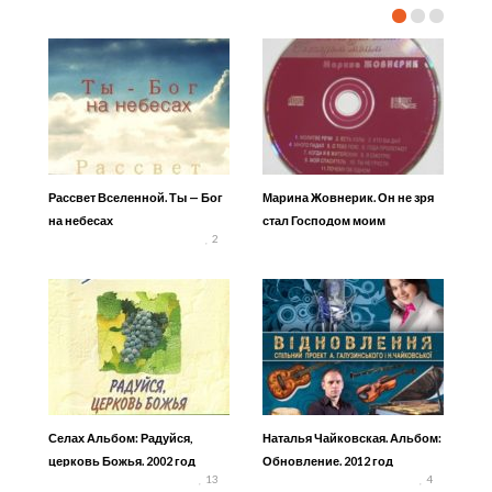
Рассвет Вселенной. Ты — Бог
Марина Жовнерик. Он не зря
на небесах
стал Господом моим
2
Селах Альбом: Радуйся,
Наталья Чайковская. Альбом:
церковь Божья. 2002 год
Обновление. 2012 год
13
4