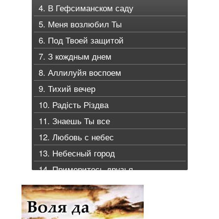
4. В Гефсиманском саду
5. Меня возлюбил Ты
6. Под Твоей защитой
7. З кождным днем
8. Аллилуйя воспоем
9. Тихий вечер
10. Радiсть Рiздва
11. Знаешь Ты все
12. Любовь с небес
13. Небесный город
14. Примеритесь друзья