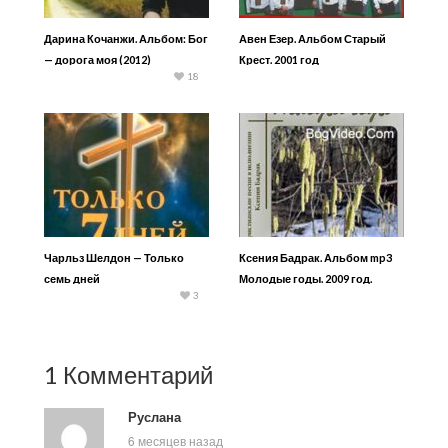
Дарина Кочанжи. Альбом: Бог
Авен Езер. Альбом Старый
— дорога моя (2012)
Крест. 2001 год
18
Чарльз Шелдон — Только
Ксения Бадрак. Альбом mp3
семь дней
Молодые годы. 2009 год.
3
1 Комментарий
Руслана
6 месяцев назад