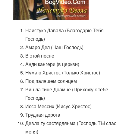
Наистукэ Давала (Благодарю Тебя
Господь)
Амаро Дел (Наш Господь)
В этой песне
Анди кангери (в церкви)
Нума о Христос (Только Христос)
Под палящем солнцем
Вин ла тине Доамне (Прихожу к тебе
Господь)
Исса Мессих (Иисус Христос)
Трудная дорога
Девла ту састярдянма (Господь ТЫ спас
меня)