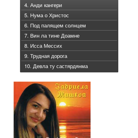
4. Анди кангери
5. Нума о Христос
6. Под палящем солнцем
7. Вин ла тине Доамне
8. Исса Мессих
9. Трудная дорога
10. Девла ту састярдянма