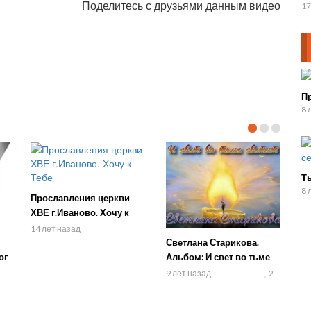
Поделитесь с друзьями данным видео
20
17
П
8 
Ты
8 
Прославления церкви
ХВЕ г.Иваново. Хочу к
Тебе
14 лет назад
Светлана Старикова.
ог
Альбом: И свет во тьме
светит
9 лет назад
2