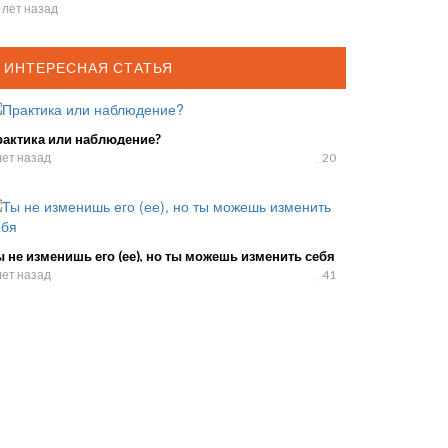
08 год.
 лет назад
ИНТЕРЕСНАЯ СТАТЬЯ
рактика или наблюдение?
лет назад
20
 не изменишь его (ее), но ты можешь изменить себя
лет назад
41