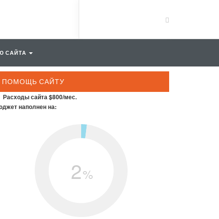
Ю САЙТА
ПОМОЩЬ САЙТУ
Расходы сайта $800/мес.
джет наполнен на:
2
%