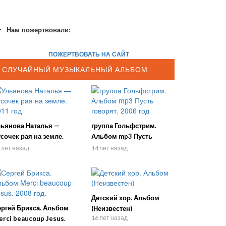
Нам пожертвовали:
ПОЖЕРТВОВАТЬ НА САЙТ
СЛУЧАЙНЫЙ МУЗЫКАЛЬНЫЙ АЛЬБОМ
льянова Наталья —
группа Гольфстрим.
сочек рая на земле.
Альбом mp3 Пусть
11 год
говорят. 2006 год
 лет назад
14 лет назад
Детский хор. Альбом
ергей Брикса. Альбом
(Неизвестен)
16 лет назад
rci beaucoup Jesus.