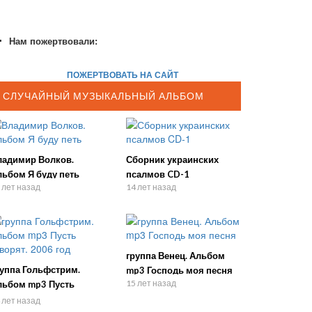
Нам пожертвовали:
ПОЖЕРТВОВАТЬ НА САЙТ
СЛУЧАЙНЫЙ МУЗЫКАЛЬНЫЙ АЛЬБОМ
ладимир Волков.
Сборник украинских
льбом Я буду петь
псалмов CD-1
 лет назад
14 лет назад
группа Венец. Альбом
руппа Гольфстрим.
mp3 Господь моя песня
15 лет назад
льбом mp3 Пусть
ворят. 2006 год
 лет назад