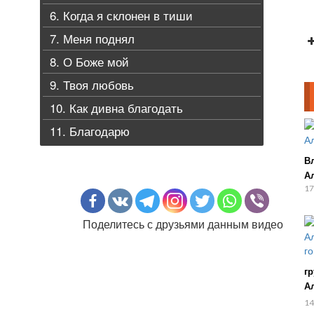
6. Когда я склонен в тиши
7. Меня поднял
8. О Боже мой
9. Твоя любовь
10. Как дивна благодать
11. Благодарю
В
А
17
Поделитесь с друзьями данным видео
г
А
го
14