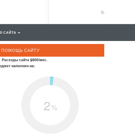
Ю САЙТА
ПОМОЩЬ САЙТУ
Расходы сайта $800/мес.
джет наполнен на:
2
%