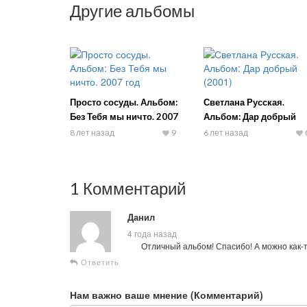
Другие альбомы
Просто сосуды. Альбом:
Светлана Русская.
Без Тебя мы ничто. 2007
Альбом: Дар добрый
год
(2001)
8 лет назад
9
6 лет назад
1 Комментарий
Данил
4 года назад
Отличный альбом! Спасибо! А можно как-т
Ответить
Нам важно ваше мнение (Комментарий)