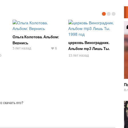
Ольга Колотова. Альбом:
церковь Виноградник.
Вернись
5 лет назад
8
Альбом mp3 Лишь Ты.
1998 год
0
15 лет назад
П
8 
о скачать его?