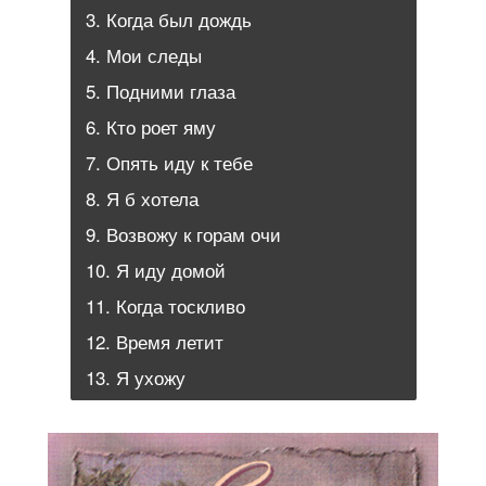
3. Когда был дождь
4. Мои следы
5. Подними глаза
6. Кто роет яму
7. Опять иду к тебе
8. Я б хотела
9. Возвожу к горам очи
10. Я иду домой
11. Когда тоскливо
12. Время летит
13. Я ухожу