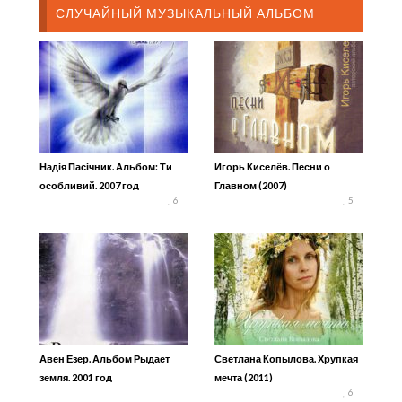
СЛУЧАЙНЫЙ МУЗЫКАЛЬНЫЙ АЛЬБОМ
Надія Пасічник. Альбом: Ти
Игорь Киселёв. Песни о
особливий. 2007 год
Главном (2007)
6
5
Авен Езер. Альбом Рыдает
Светлана Копылова. Хрупкая
земля. 2001 год
мечта (2011)
6