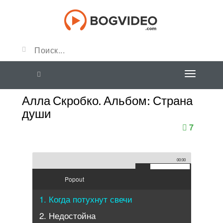
Алла Скробко. Альбом: Страна
души
7
00:00
Popout
1. Когда потухнут свечи
2. Недостойна