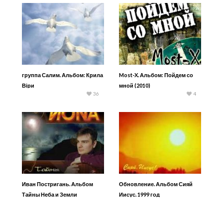
группа Салим. Альбом: Крила
Most-X. Альбом: Пойдем со
Віри
мной (2010)
36
4
Иван Постригань. Альбом
Обновление. Альбом Сияй
Тайны Неба и Земли
Иисус. 1999 год