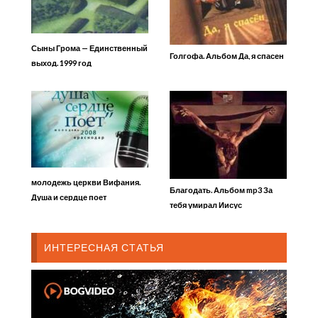
Сыны Грома — Единственный
Голгофа. Альбом Да, я спасен
выход. 1999 год
молодежь церкви Вифания.
Благодать. Альбом mp3 За
Душа и сердце поет
тебя умирал Иисус
ИНТЕРЕСНАЯ СТАТЬЯ