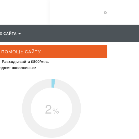
Ю САЙТА
ПОМОЩЬ САЙТУ
Расходы сайта $800/мес.
джет наполнен на:
2
%