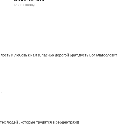
13 лет назад
лость и любовь к нам !Спасибо дорогой брат,пусть Бог благословит
.
ех людей , которые трудятся в ребцентрах!!!