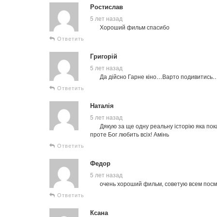
Ростислав
5 лет назад
Хороший фильм спасибо
Ответить
Григорій
5 лет назад
Да дійсно Гарне кіно…Варто подивитись
Ответить
Наталія
5 лет назад
Дякую за ще одну реальну історію яка пока
проте Бог любить всіх! Амінь
Ответить
Федор
5 лет назад
очень хороший фильм, советую всем посмо
Ответить
Ксана