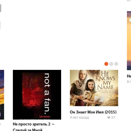
Не
8 
Он Знает Мое Имя (2015)
9 лет назад
37
)
Не просто зритель 2 —
Следуй за Мной