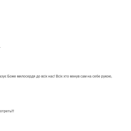
…
зує Боже милосердя до всіх нас! Всіх хто мхнув сам на себе рукою,
треть!!!