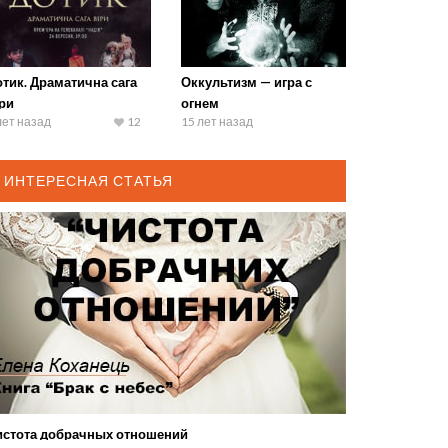
тик. Драматична сага
Оккультизм — игра с
ри
огнем
лет назад
12
15 лет назад
ИНТЕРЕСНАЯ СТАТЬЯ
истота добрачных отношений