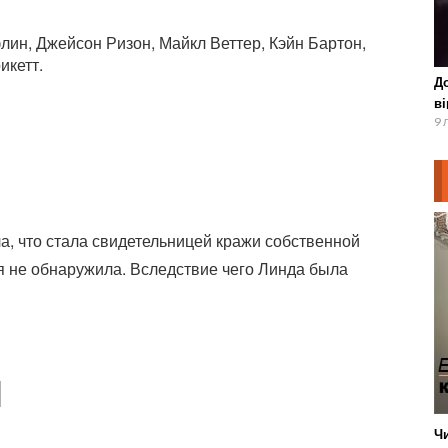
лин, Джейсон Ризон, Майкл Веттер, Кэйн Бартон,
икетт.
До
ві
9 
, что стала свидетельницей кражи собственной
я не обнаружила. Вследствие чего Линда была
Ч