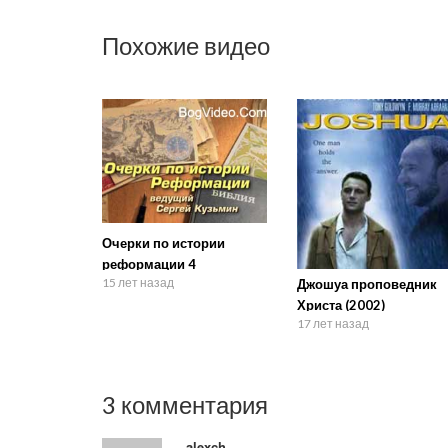
Похожие видео
Очерки по истории
реформации 4
15 лет назад
Джошуа проповедник
Христа (2002)
17 лет назад
3 комментария
alexch