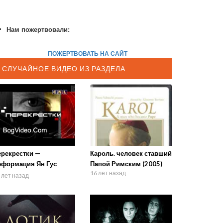
Нам пожертвовали:
ПОЖЕРТВОВАТЬ НА САЙТ
СЛУЧАЙНОЕ ВИДЕО ИЗ РАЗДЕЛА
ерекрестки —
Кароль. человек ставший
еформация Ян Гус
Папой Римским (2005)
16 лет назад
розные
 лет назад
редупреждения