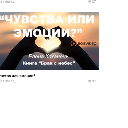
лет назад
27
увства или эмоции?
лет назад
31