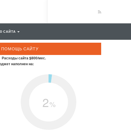
Ю САЙТА
ПОМОЩЬ САЙТУ
Расходы сайта $800/мес.
джет наполнен на:
2
%