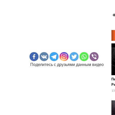
Поделитесь с друзьями данным видео
П
Р
Г
15
п