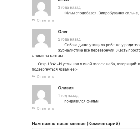
3 года назад
Фільм сподобався. Випробування сильне, 
Ответить
Олег
2 года назад
Собака динго утащила ребенка у родителе
журналистика всё перевернули. Жесть просто
с ними на контакт.
Откр 18:4: «И услышал я иной голос с неба, говорящий: в
подвергнуться язвам ее;»
Ответить
Оливия
1 год назад
понравился фильм
Ответить
Нам важно ваше мнение (Комментарий)