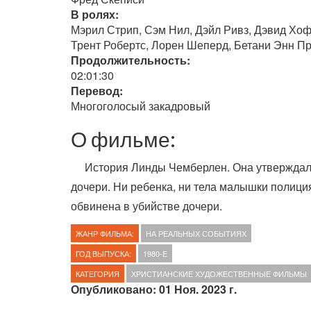
В ролях:
Мэрил Стрип, Сэм Нил, Дэйл Ривз, Дэвид Хоф
Трент Робертс, Лорен Шеперд, Бетани Энн Пр
Продолжительность:
02:01:30
Перевод:
Многоголосый закадровый
О фильме:
История Линды Чемберлен. Она утверждала
дочери. Ни ребенка, ни тела малышки полици
обвинена в убийстве дочери.
ЖАНР ФИЛЬМА:
НА РЕАЛЬНЫХ СОБЫТИЯХ
ГОД ВЫПУСКА:
1980-E
КАТЕГОРИЯ
ХРИСТИАНСКИЕ ХУДОЖЕСТВЕННЫЕ ФИЛЬМЫ
Опубликовано: 01 Ноя. 2023 г.